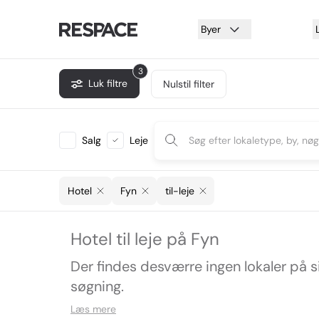
Byer
3
Luk filtre
Nulstil filter
Salg
Leje
Hotel
Fyn
til-leje
Hotel til leje på Fyn
Der findes desværre ingen lokaler på 
søgning.
Læs mere