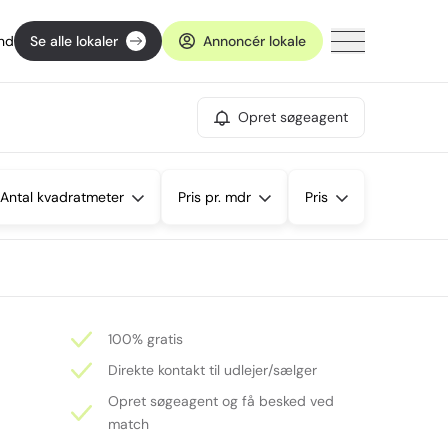
ind
Se alle lokaler
Annoncér lokale
Opret søgeagent
Antal kvadratmeter
Pris pr. mdr
Pris
100% gratis
Direkte kontakt til udlejer/sælger
Opret søgeagent og få besked ved
match