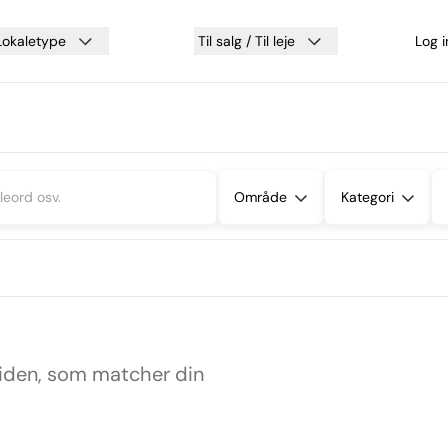
Lokaletype
Til salg / Til leje
Log 
Område
Kategori
siden, som matcher din