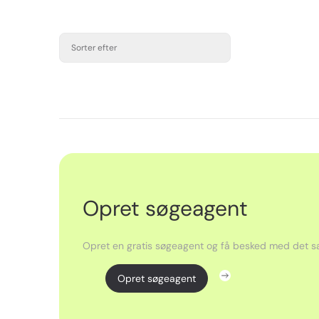
Sorter efter
Opret søgeagent
Opret en gratis søgeagent og få besked med det sa
Opret søgeagent