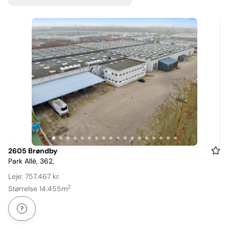
Item
2605 Brøndby
Park Allé, 362,
1
of
Leje: 757.467 kr.
18
2
Størrelse 14.455m