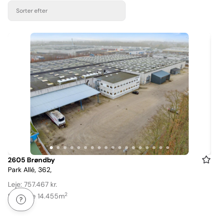
Sorter efter
Item
2605 Brøndby
Park Allé, 362,
1
of
Leje: 757.467 kr.
18
2
Størrelse 14.455m