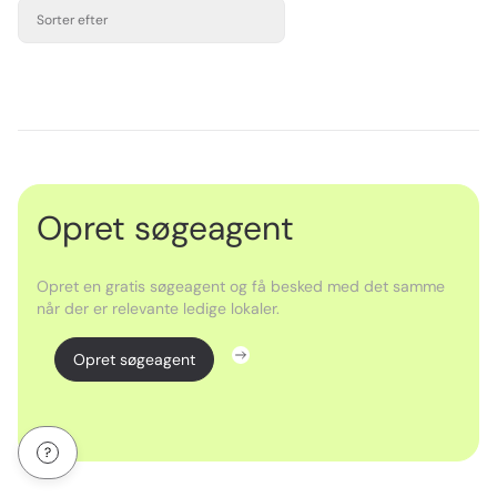
Sorter efter
Opret søgeagent
Opret en gratis søgeagent og få besked med det samme
når der er relevante ledige lokaler.
Opret søgeagent