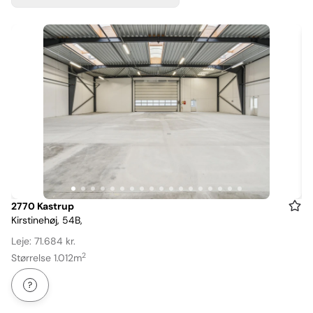
Item
2770 Kastrup
Kirstinehøj, 54B,
1
of
Leje: 71.684 kr.
18
2
Størrelse 1.012m