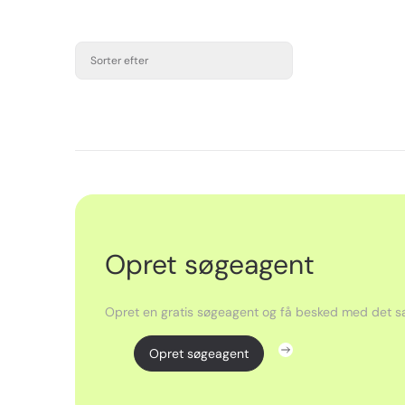
Sorter efter
Opret søgeagent
Opret en gratis søgeagent og få besked med det sa
Opret søgeagent