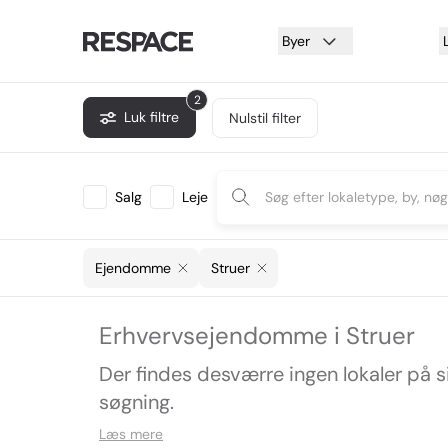
Byer
2
Luk filtre
Nulstil filter
Salg
Leje
Ejendomme
Struer
Erhvervsejendomme i Struer
Der findes desværre ingen lokaler på 
søgning.
Læs mere