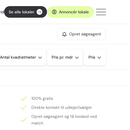
ind
Se alle lokaler
Annoncér lokale
Opret søgeagent
Antal kvadratmeter
Pris pr. mdr
Pris
100% gratis
Direkte kontakt til udlejer/sælger
Opret søgeagent og få besked ved
match