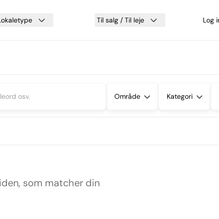
Lokaletype
Til salg / Til leje
Log 
Område
Kategori
siden, som matcher din