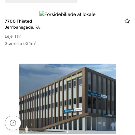
Item
7700 Thisted
Jernbanegade, 7A,
1
of
Leje: 1 kr.
1
2
Størrelse 534m