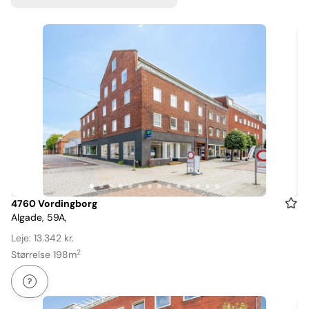
Item
4760 Vordingborg
Algade, 59A,
1
of
Leje: 13.342 kr.
14
2
Størrelse 198m