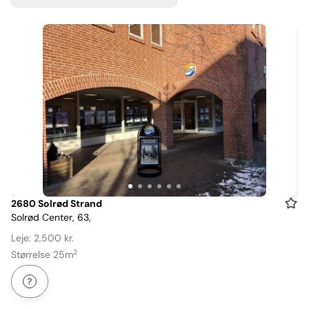
Item
2680 Solrød Strand
Solrød Center, 63,
1
of
Leje: 2.500 kr.
6
2
Størrelse 25m