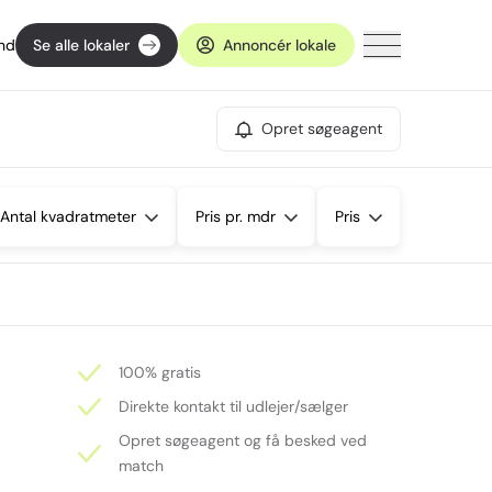
ind
Se alle lokaler
Annoncér lokale
Opret søgeagent
Antal kvadratmeter
Pris pr. mdr
Pris
100% gratis
Direkte kontakt til udlejer/sælger
Opret søgeagent og få besked ved
match