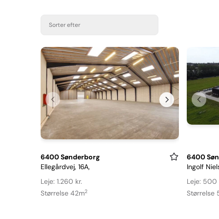
Sorter efter
Item
Item
6400 Sønderborg
6400 Søn
Ellegårdvej, 16A,
Ingolf Niel
1
1
of
of
Leje: 1.260 kr.
Leje: 500 
8
23
2
Størrelse 42m
Størrelse