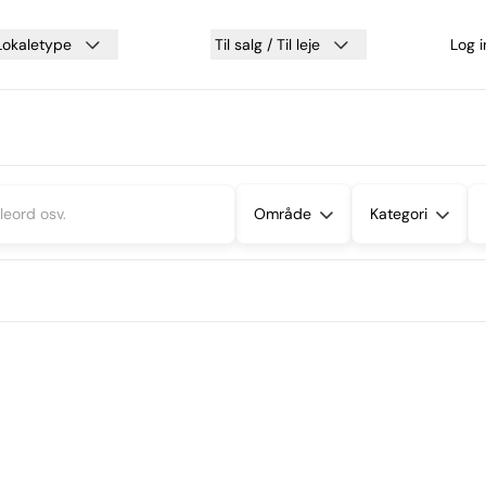
Lokaletype
Til salg / Til leje
Log 
Område
Kategori