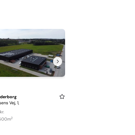
derborg
sens Vej, 1,
kr.
2
 500m