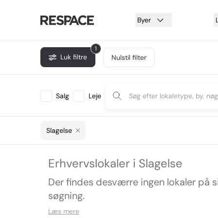
Byer
1
Luk filtre
Nulstil filter
Salg
Leje
Slagelse
Erhvervslokaler i Slagelse
Der findes desværre ingen lokaler på 
søgning.
Læs mere