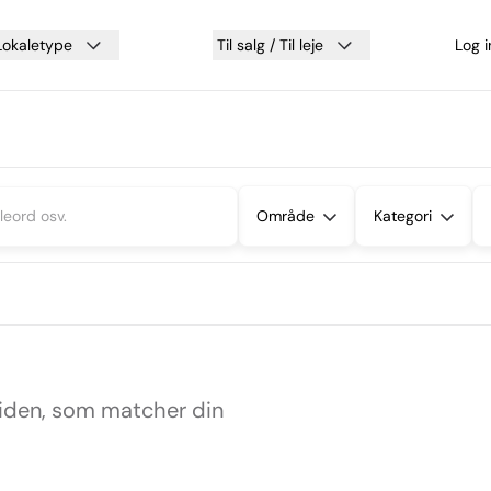
Lokaletype
Til salg / Til leje
Log 
Område
Kategori
siden, som matcher din