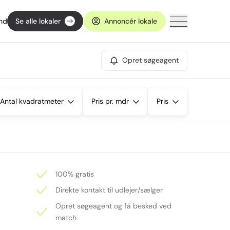
ind
Se alle lokaler
Annoncér lokale
Opret søgeagent
Antal kvadratmeter
Pris pr. mdr
Pris
100% gratis
Direkte kontakt til udlejer/sælger
Opret søgeagent og få besked ved
match