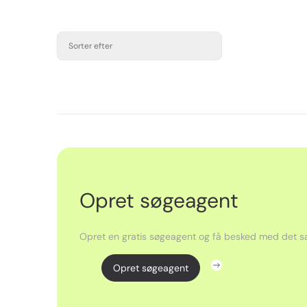
Sorter efter
Opret søgeagent
Opret en gratis søgeagent og få besked med det sa
Opret søgeagent