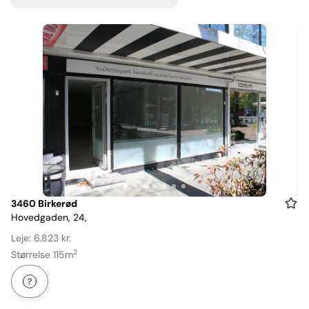
Item
3460 Birkerød
Hovedgaden, 24,
1
of
Leje: 6.823 kr.
7
2
Størrelse 115m