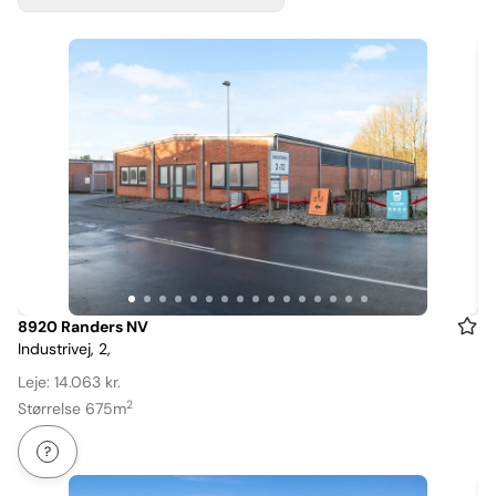
Item
8920 Randers NV
Industrivej, 2,
1
of
Leje: 14.063 kr.
16
2
Størrelse 675m