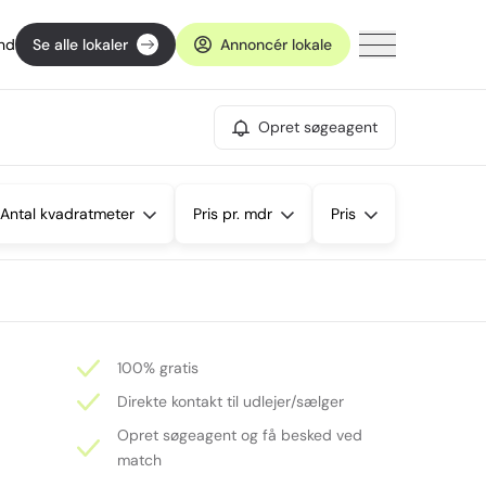
ind
Se alle lokaler
Annoncér lokale
Opret søgeagent
Antal kvadratmeter
Pris pr. mdr
Pris
100% gratis
Direkte kontakt til udlejer/sælger
Opret søgeagent og få besked ved
match