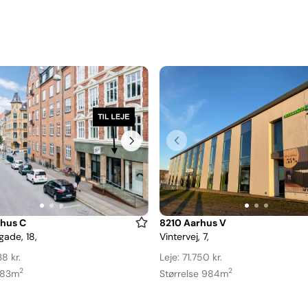
Item
hus C
8210 Aarhus V
gade, 18,
Vintervej, 7,
1
of
8 kr.
Leje: 71.750 kr.
3
2
2
 183m
Størrelse 984m