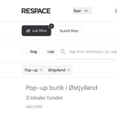
Byer
2
Luk filtre
Nulstil filter
Salg
Leje
Pop-up
Østjylland
Pop-up butik i Østjylland
3 lokaler fundet
Læs mere