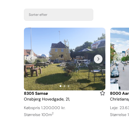
Sorter efter
Item
Item
8305 Samsø
8000 Aar
Onsbjerg Hovedgade, 21,
Christians
1
1
of
of
Købspris 1.200.000 kr.
Leje: 23.63
3
3
2
Størrelse 100m
Størrelse