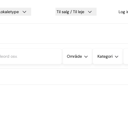
Lokaletype
Til salg / Til leje
Log 
Område
Kategori