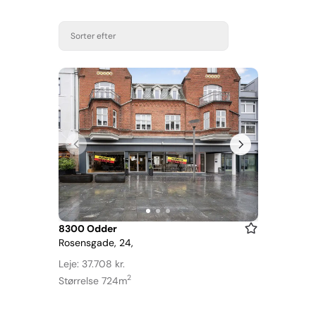
Sorter efter
Item
8300 Odder
Rosensgade, 24,
1
of
Leje: 37.708 kr.
3
2
Størrelse 724m