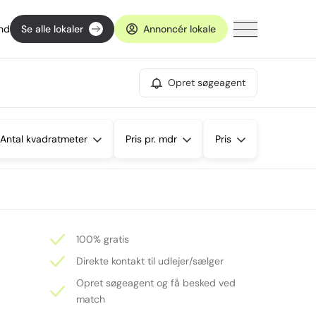
ind
Se alle lokaler
Annoncér lokale
Opret søgeagent
Antal kvadratmeter
Pris pr. mdr
Pris
100% gratis
Direkte kontakt til udlejer/sælger
Opret søgeagent og få besked ved
match