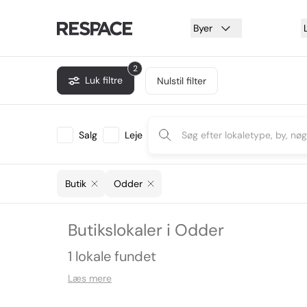
Byer
2
Luk filtre
Nulstil filter
Salg
Leje
Butik
Odder
Butikslokaler i Odder
1 lokale fundet
Læs mere