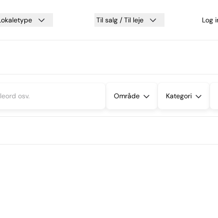
Lokaletype
Til salg / Til leje
Log 
Område
Kategori