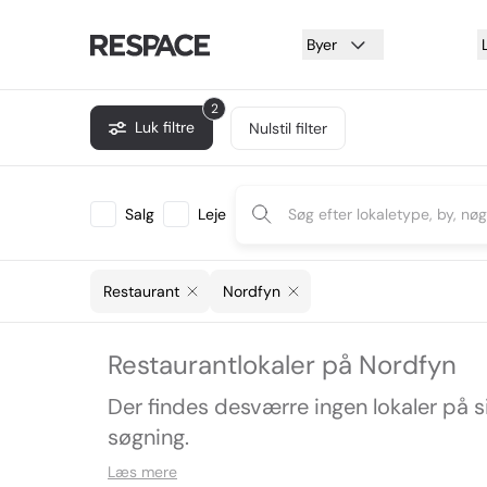
Byer
2
Luk filtre
Nulstil filter
Salg
Leje
Restaurant
Nordfyn
Restaurantlokaler på Nordfyn
Der findes desværre ingen lokaler på 
søgning.
Læs mere