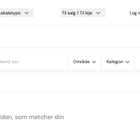
Lokaletype
Til salg / Til leje
Log 
Område
Kategori
siden, som matcher din