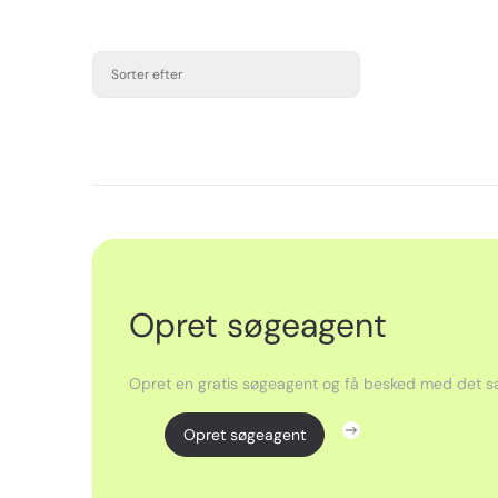
Sorter efter
Opret søgeagent
Opret en gratis søgeagent og få besked med det sa
Opret søgeagent