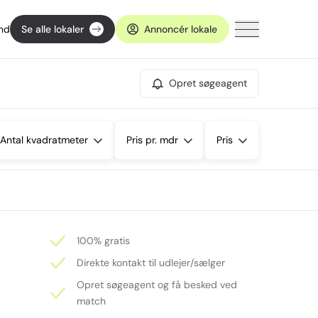
ind
Se alle lokaler
Annoncér lokale
Opret søgeagent
Antal kvadratmeter
Pris pr. mdr
Pris
100% gratis
Direkte kontakt til udlejer/sælger
Opret søgeagent og få besked ved
match