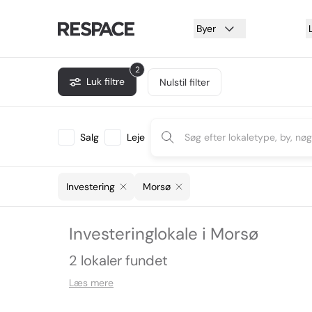
Byer
2
Luk filtre
Nulstil filter
Salg
Leje
Investering
Morsø
Investeringlokale i Morsø
2 lokaler fundet
Læs mere