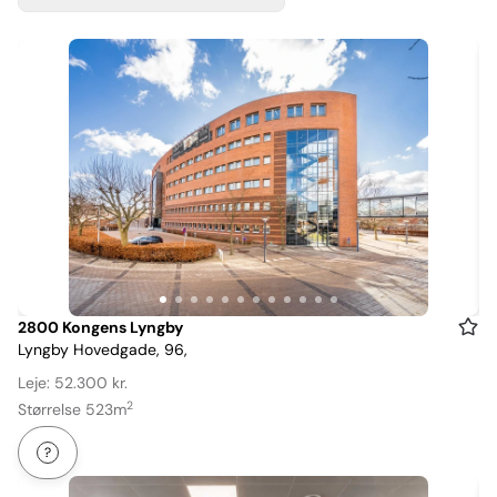
Item
2800 Kongens Lyngby
Lyngby Hovedgade, 96,
1
of
Leje: 52.300 kr.
12
2
Størrelse 523m