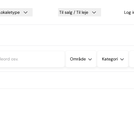
Lokaletype
Til salg / Til leje
Log 
Område
Kategori