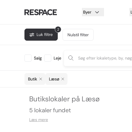
Byer
2
Luk filtre
Nulstil filter
Salg
Leje
Butik
Læsø
Butikslokaler på Læsø
5 lokaler fundet
Læs mere