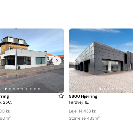
Item
ring
9800 Hjørring
, 25C,
Farøvej, 1E,
1
of
00 kr.
Leje: 14.433 kr.
6
2
2
 160m
Størrelse 433m