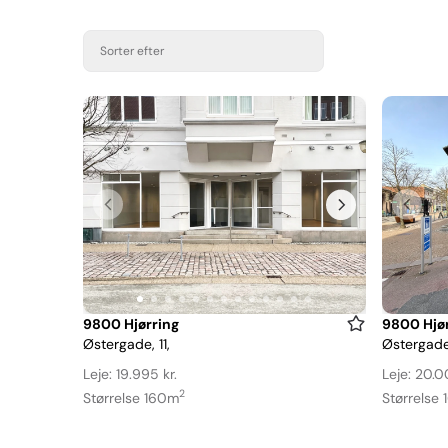
Sorter efter
Item
Item
9800 Hjørring
9800 Hjør
Østergade, 11,
Østergade
1
1
of
of
Leje: 19.995 kr.
Leje: 20.0
13
9
2
Størrelse 160m
Størrelse