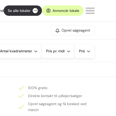
ind
Se alle lokaler
Annoncér lokale
Opret søgeagent
Antal kvadratmeter
Pris pr. mdr
Pris
100% gratis
Direkte kontakt til udlejer/sælger
Opret søgeagent og få besked ved
match