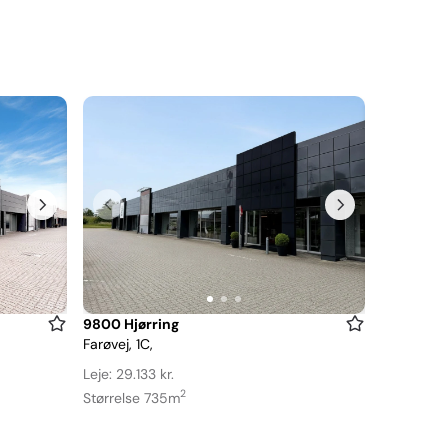
Item
9800 Hjørring
Farøvej, 1C,
1
of
Leje: 29.133 kr.
3
2
Størrelse 735m