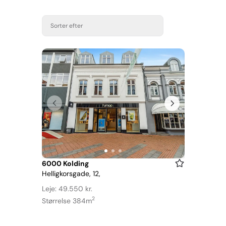
Sorter efter
Item
6000 Kolding
Helligkorsgade, 12,
1
of
Leje: 49.550 kr.
3
2
Størrelse 384m