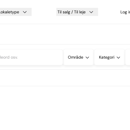
Lokaletype
Til salg / Til leje
Log 
Område
Kategori