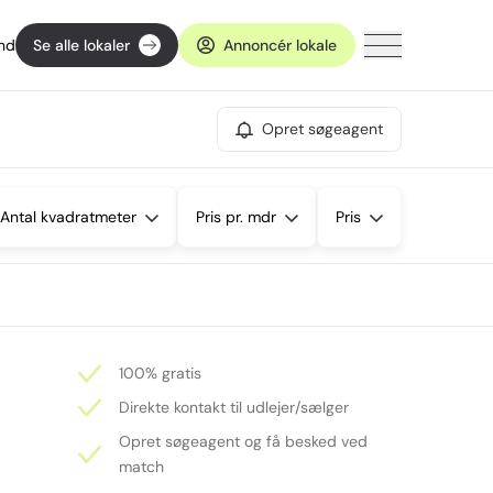
ind
Se alle lokaler
Annoncér lokale
Opret søgeagent
Antal kvadratmeter
Pris pr. mdr
Pris
100% gratis
Direkte kontakt til udlejer/sælger
Opret søgeagent og få besked ved
match