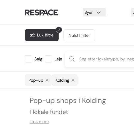
Byer
2
Luk filtre
Nulstil filter
Salg
Leje
Pop-up
Kolding
Pop-up shops i Kolding
1 lokale fundet
Læs mere