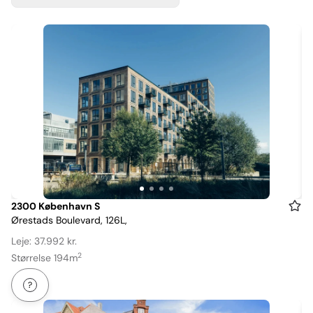
Item
2300 København S
Ørestads Boulevard, 126L,
1
of
Leje: 37.992 kr.
4
2
Størrelse 194m