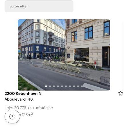
Sorter efter
Item
2200 København N
Åboulevard, 46,
1
of
Leje: 20.776 kr. + afståelse
10
2
Størrelse 123m