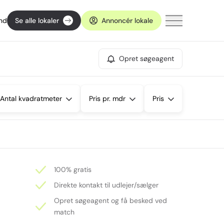
ind
Se alle lokaler
Annoncér lokale
Opret søgeagent
Antal kvadratmeter
Pris pr. mdr
Pris
100% gratis
Direkte kontakt til udlejer/sælger
Opret søgeagent og få besked ved
match