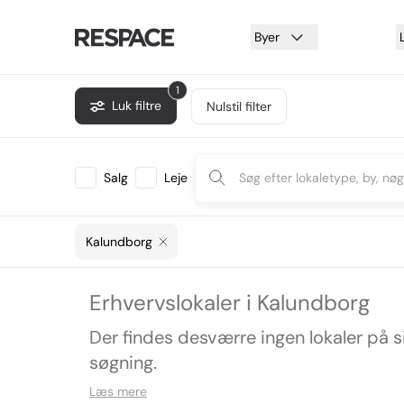
Byer
1
Luk filtre
Nulstil filter
Salg
Leje
Kalundborg
Erhvervslokaler i Kalundborg
Der findes desværre ingen lokaler på 
søgning.
Læs mere