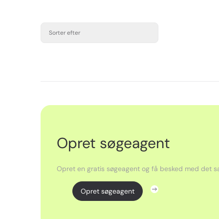
Sorter efter
Opret søgeagent
Opret en gratis søgeagent og få besked med det sa
Opret søgeagent