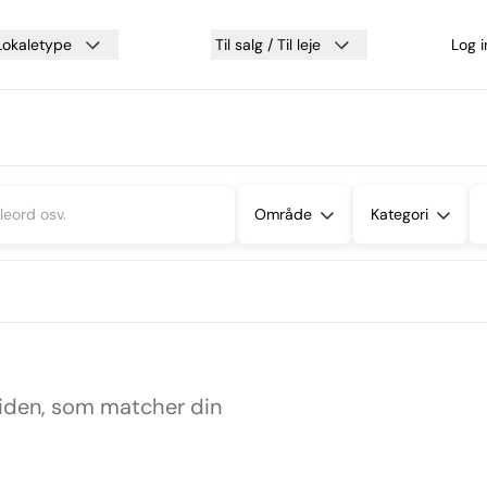
Lokaletype
Til salg / Til leje
Log 
Område
Kategori
siden, som matcher din