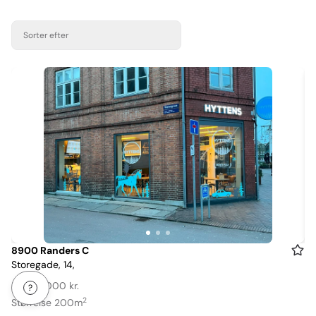
Sorter efter
Item
8900 Randers C
Storegade, 14,
1
of
Leje: 14.000 kr.
3
2
Størrelse 200m