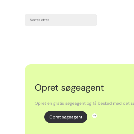
Sorter efter
Opret søgeagent
Opret en gratis søgeagent og få besked med det sa
Opret søgeagent