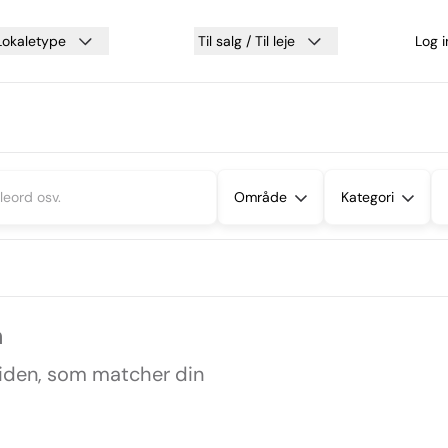
Lokaletype
Til salg / Til leje
Log 
Område
Kategori
m
siden, som matcher din