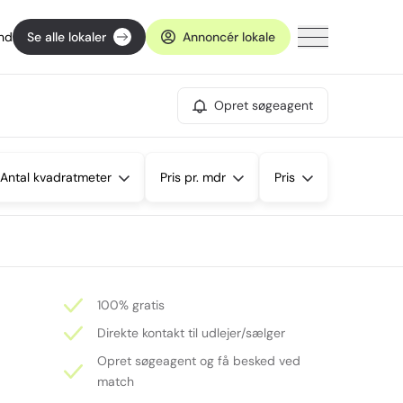
ind
Se alle lokaler
Annoncér lokale
Opret søgeagent
Antal kvadratmeter
Pris pr. mdr
Pris
100% gratis
Direkte kontakt til udlejer/sælger
Opret søgeagent og få besked ved
match