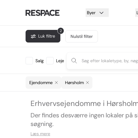
Byer
2
Luk filtre
Nulstil filter
Salg
Leje
Ejendomme
Hørsholm
Erhvervsejendomme i Hørshol
Der findes desværre ingen lokaler på 
søgning.
Læs mere