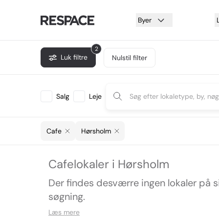
Byer
2
Luk filtre
Nulstil filter
Salg
Leje
Cafe
Hørsholm
Cafelokaler i Hørsholm
Der findes desværre ingen lokaler på 
søgning.
Læs mere