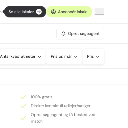
ind
Se alle lokaler
Annoncér lokale
Opret søgeagent
Antal kvadratmeter
Pris pr. mdr
Pris
100% gratis
Direkte kontakt til udlejer/sælger
Opret søgeagent og få besked ved
match