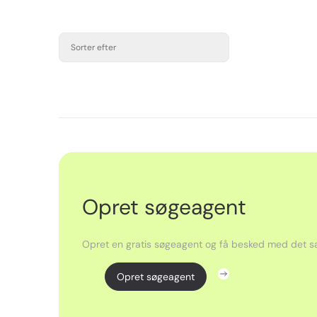
Sorter efter
Opret søgeagent
Opret en gratis søgeagent og få besked med det sa
Opret søgeagent