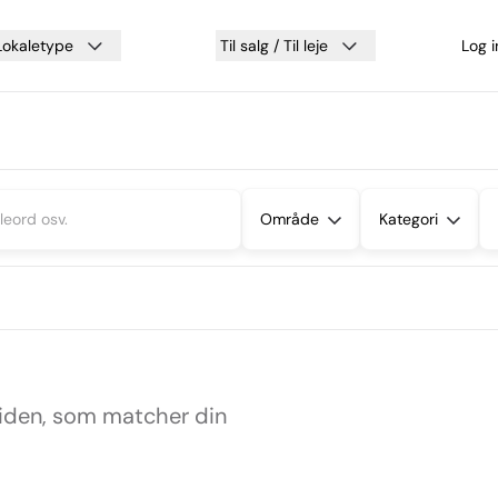
Lokaletype
Til salg / Til leje
Log 
Område
Kategori
siden, som matcher din