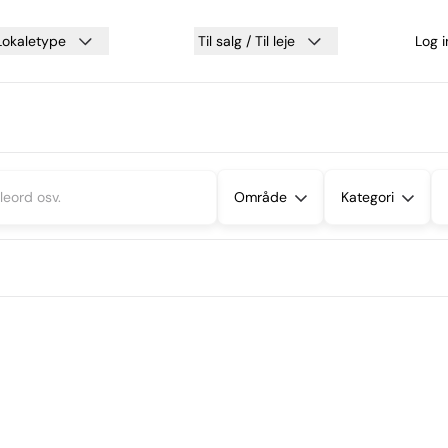
Lokaletype
Til salg / Til leje
Log 
Område
Kategori