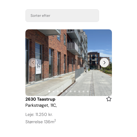
Sorter efter
Item
2630 Taastrup
Parkstrøget, 11C,
1
of
Leje: 11.250 kr.
10
2
Størrelse 136m