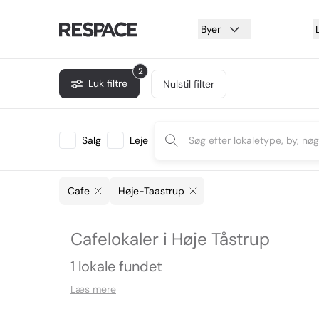
Byer
2
Luk filtre
Nulstil filter
Salg
Leje
Cafe
Høje-Taastrup
Cafelokaler i Høje Tåstrup
1 lokale fundet
Læs mere