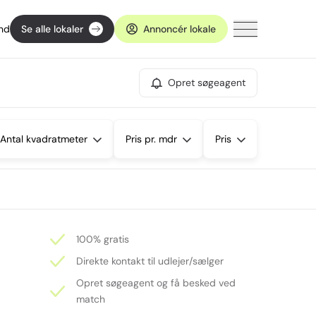
ind
Se alle lokaler
Annoncér lokale
Opret søgeagent
Antal kvadratmeter
Pris pr. mdr
Pris
100% gratis
Direkte kontakt til udlejer/sælger
Opret søgeagent og få besked ved
match