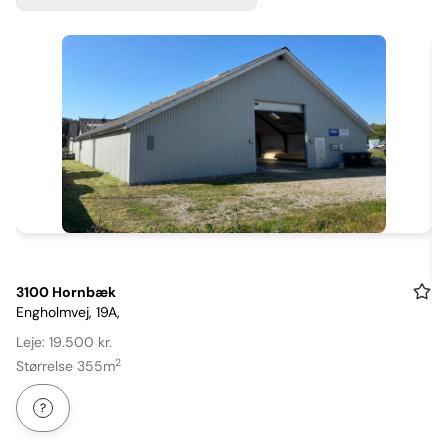
Item
3100 Hornbæk
Engholmvej, 19A,
1
of
Leje: 19.500 kr.
3
2
Størrelse 355m