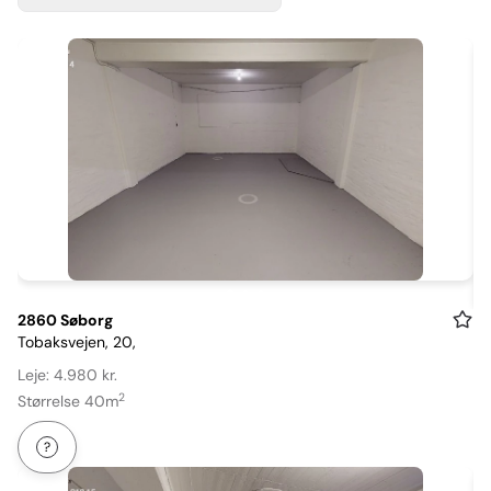
Item
2860 Søborg
Tobaksvejen, 20,
1
of
Leje: 4.980 kr.
3
2
Størrelse 40m