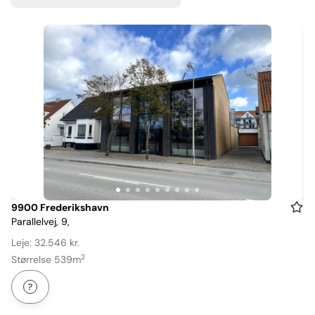
Item
9900 Frederikshavn
Parallelvej, 9,
1
of
Leje: 32.546 kr.
9
2
Størrelse 539m