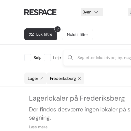
Byer
2
Luk filtre
Nulstil filter
Salg
Leje
Lager
Frederiksberg
Lagerlokaler på Frederiksberg
Der findes desværre ingen lokaler på 
søgning.
Læs mere