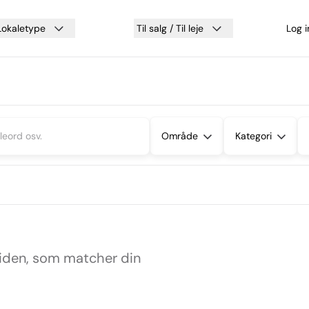
Lokaletype
Til salg / Til leje
Log 
Område
Kategori
siden, som matcher din