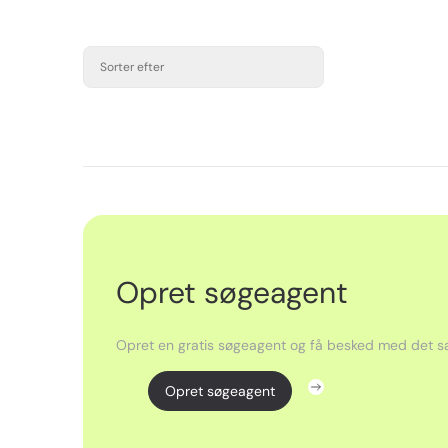
Sorter efter
Opret søgeagent
Opret en gratis søgeagent og få besked med det sa
Opret søgeagent