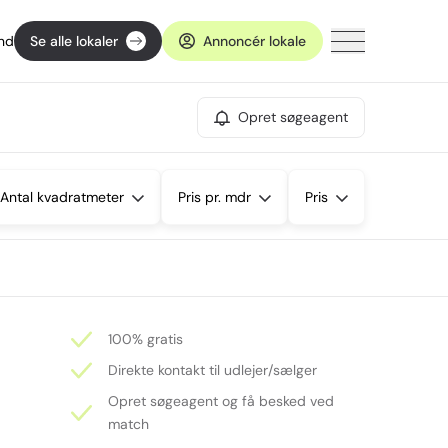
ind
Se alle lokaler
Annoncér lokale
Opret søgeagent
Antal kvadratmeter
Pris pr. mdr
Pris
100% gratis
Direkte kontakt til udlejer/sælger
Opret søgeagent og få besked ved
match