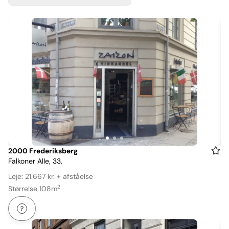
Item
2000 Frederiksberg
Falkoner Alle, 33,
1
of
Leje: 21.667 kr. + afståelse
3
2
Størrelse 108m