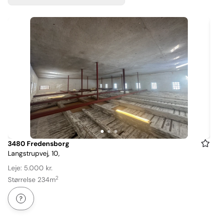
Item
3480 Fredensborg
Langstrupvej, 10,
1
of
Leje: 5.000 kr.
3
2
Størrelse 234m