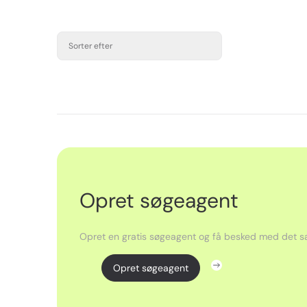
Sorter efter
Opret søgeagent
Opret en gratis søgeagent og få besked med det sa
Opret søgeagent