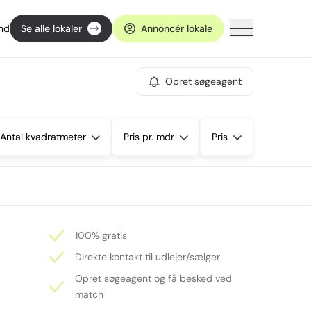
ind
Se alle lokaler
Annoncér lokale
Opret søgeagent
Antal kvadratmeter
Pris pr. mdr
Pris
100% gratis
Direkte kontakt til udlejer/sælger
Opret søgeagent og få besked ved
match