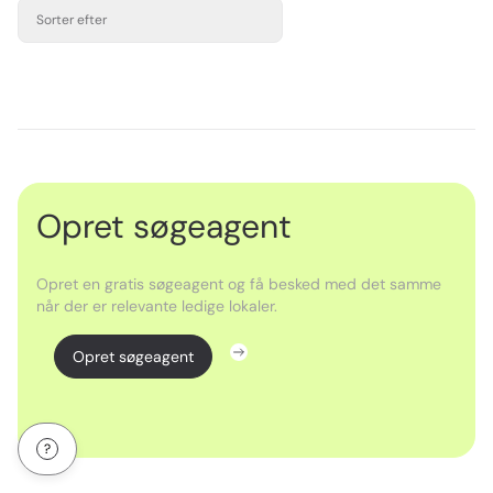
Sorter efter
Opret søgeagent
Opret en gratis søgeagent og få besked med det samme
når der er relevante ledige lokaler.
Opret søgeagent