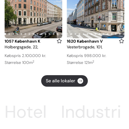
Item
Item
1057 København K
1620 København V
Holbergsgade, 22,
Vesterbrogade, 101,
1
1
of
of
Købspris 2.100.000 kr.
Købspris 998.000 kr.
15
17
2
2
Størrelse 100m
Størrelse 121m
Se alle lokaler
el
Industri
Inv