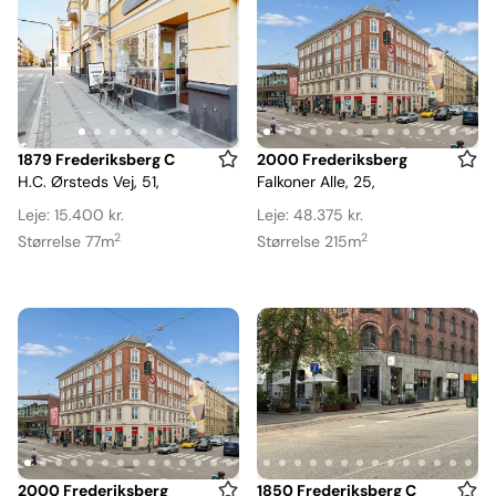
Item
Item
1879 Frederiksberg C
2000 Frederiksberg
H.C. Ørsteds Vej, 51,
Falkoner Alle, 25,
1
1
of
of
Leje: 15.400 kr.
Leje: 48.375 kr.
7
14
2
2
Størrelse 77m
Størrelse 215m
Item
Item
2000 Frederiksberg
1850 Frederiksberg C