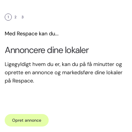
1
2
3
Med Respace kan du...
Med Respace kan du...
Annoncere dine lokaler
Finde lokaler til din forretning
Ligegyldigt hvem du er, kan du på få minutter og
Respace er for alle, der leder efter erhvervslokaler.
oprette en annonce og markedsføre dine lokaler
Vi har gjort det helt gratis at bruge portalen og
på Respace.
kontakte lokaleudbydere.
Start søgning
Opret annonce