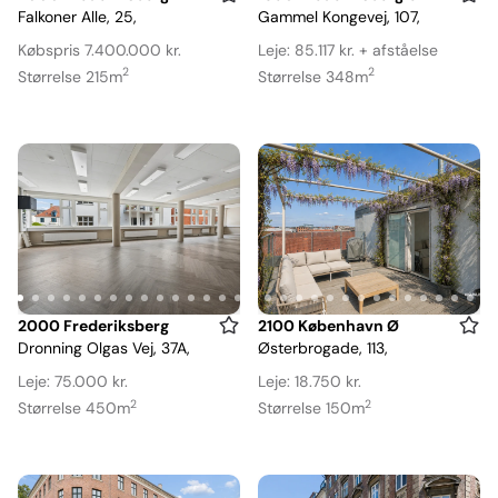
Falkoner Alle, 25,
Gammel Kongevej, 107,
1
1
of
of
Købspris 7.400.000 kr.
Leje: 85.117 kr. + afståelse
14
18
2
2
Størrelse 215m
Størrelse 348m
Item
Item
2000 Frederiksberg
2100 København Ø
Dronning Olgas Vej, 37A,
Østerbrogade, 113,
1
1
of
of
Leje: 75.000 kr.
Leje: 18.750 kr.
15
20
2
2
Størrelse 450m
Størrelse 150m